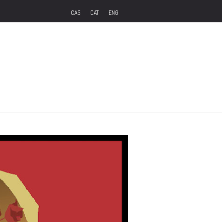
CAS
CAT
ENG